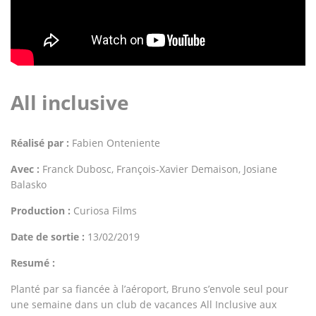
All inclusive
Réalisé par :
Fabien Onteniente
Avec :
Franck Dubosc, François-Xavier Demaison, Josiane
Balasko
Production :
Curiosa Films
Date de sortie :
13/02/2019
Resumé :
Planté par sa fiancée à l’aéroport, Bruno s’envole seul pour
une semaine dans un club de vacances All Inclusive aux