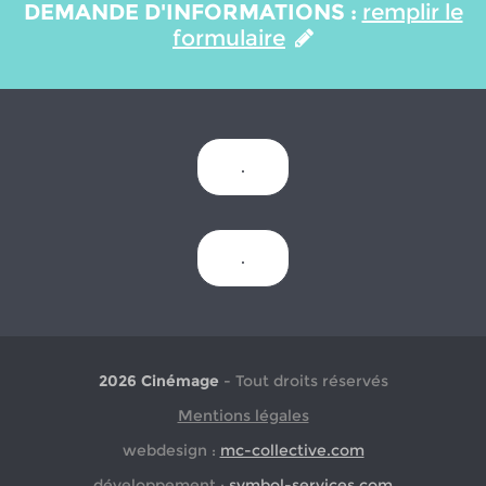
DEMANDE D'INFORMATIONS :
remplir le
formulaire
.
.
2026 Cinémage
- Tout droits réservés
Mentions légales
webdesign :
mc-collective.com
développement :
symbol-services.com