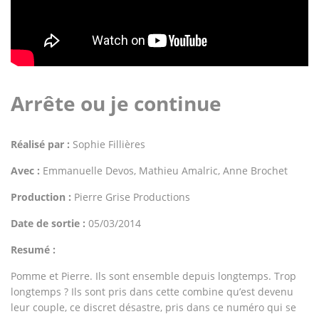
Arrête ou je continue
Réalisé par :
Sophie Fillières
Avec :
Emmanuelle Devos, Mathieu Amalric, Anne Brochet
Production :
Pierre Grise Productions
Date de sortie :
05/03/2014
Resumé :
Pomme et Pierre. Ils sont ensemble depuis longtemps. Trop
longtemps ? Ils sont pris dans cette combine qu’est devenu
leur couple, ce discret désastre, pris dans ce numéro qui se