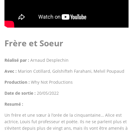
Frère et Soeur
Réalisé par :
Arnaud Desplechin
Avec :
Marion Cotillard, Golshifteh Farahani, Melvil Poupaud
Production :
Why Not Productions
Date de sortie :
20/05/2022
Resumé :
Un frère et une sœur à l’orée de la cinquantaine… Alice est
actrice, Louis fut professeur et poète. Ils ne se parlent plus et
s’évitent depuis plus de vingt ans, mais ils vont être amenés à