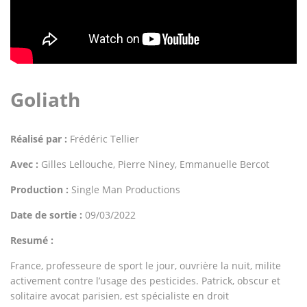
Goliath
Réalisé par :
Frédéric Tellier
Avec :
Gilles Lellouche, Pierre Niney, Emmanuelle Bercot
Production :
Single Man Productions
Date de sortie :
09/03/2022
Resumé :
France, professeure de sport le jour, ouvrière la nuit, milite
activement contre l’usage des pesticides. Patrick, obscur et
solitaire avocat parisien, est spécialiste en droit