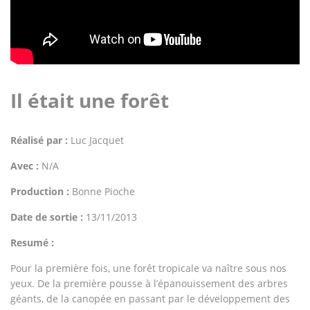
Il était une forêt
Réalisé par :
Luc Jacquet
Avec :
N/A
Production :
Bonne Pioche
Date de sortie :
13/11/2013
Resumé :
Pour la première fois, une forêt tropicale va naître sous nos
yeux. De la première pousse à l’épanouissement des arbres
géants, de la canopée en passant par le développement des