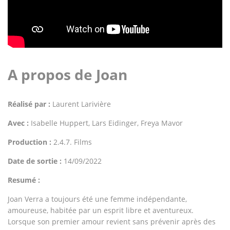
A propos de Joan
Réalisé par :
Laurent Larivière
Avec :
Isabelle Huppert, Lars Eidinger, Freya Mavor
Production :
2.4.7. Films
Date de sortie :
14/09/2022
Resumé :
Joan Verra a toujours été une femme indépendante,
amoureuse, habitée par un esprit libre et aventureux.
Lorsque son premier amour revient sans prévenir après des