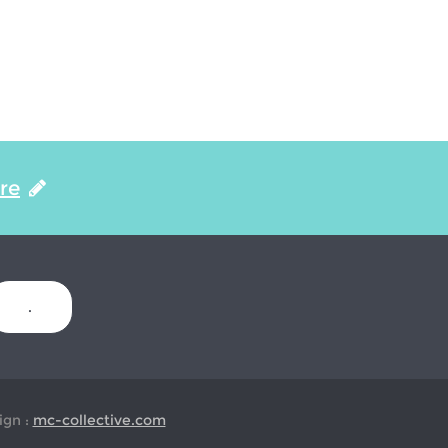
ire
.
gn :
mc-collective.com