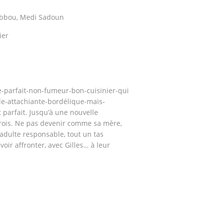
ebbou, Medi Sadoun
ier
-parfait-non-fumeur-bon-cuisinier-qui
lle-attachiante-bordélique-mais-
 parfait. Jusqu’à une nouvelle
 trois. Ne pas devenir comme sa mère,
adulte responsable, tout un tas
oir affronter, avec Gilles… à leur