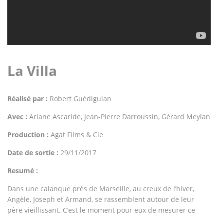
La Villa
Réalisé par :
Robert Guédiguian
Avec :
Ariane Ascaride, Jean-Pierre Darroussin, Gérard Meylan
Production :
Agat Films & Cie
Date de sortie :
29/11/2017
Resumé :
Dans une calanque près de Marseille, au creux de l’hiver,
Angèle, Joseph et Armand, se rassemblent autour de leur
père vieillissant. C’est le moment pour eux de mesurer ce