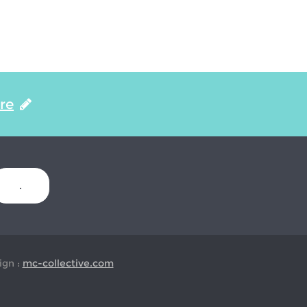
ire
.
gn :
mc-collective.com