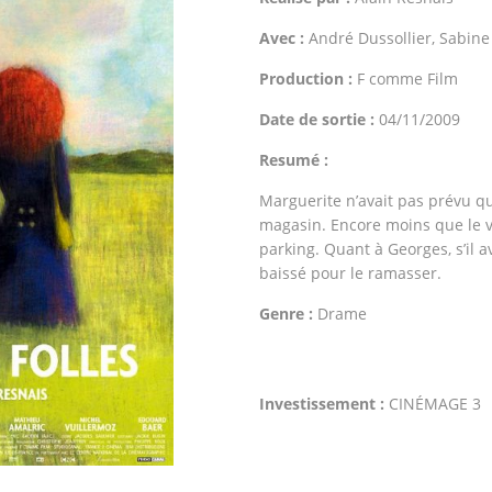
Avec :
André Dussollier, Sabi
Production :
F comme Film
Date de sortie :
04/11/2009
Resumé :
Marguerite n’avait pas prévu qu’
magasin. Encore moins que le v
parking. Quant à Georges, s’il av
baissé pour le ramasser.
Genre :
Drame
Investissement :
CINÉMAGE 3