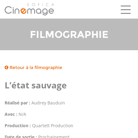
FILMOGRAPHIE
LEADER DU MARCHÉ
UN DISPOSITIF ATTRACTIF
CINÉMAGE EN BREF
INVESTISSEMENTS
EQUIPE
Retour à la filmographie
L’état sauvage
Réalisé par :
Audrey Bauduin
Avec :
N/A
Production :
Quartett Production
Date de sortie :
Prochainement