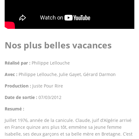
Nos plus belles vacances
Réalisé par :
Philippe Lellouche
Avec :
Philippe Lellouche, Julie Gayet, Gérard Darmon
Production :
Juste Pour Rire
Date de sortie :
07/03/2012
Resumé :
Juillet 1976, année de la canicule. Claude, juif d’Algérie arrivé
en France quinze ans plus tôt, emmène sa jeune femme
Isabelle, ses deux garçons et sa belle mère en Bretagne. C’est