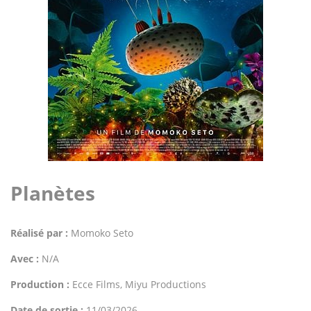
Planètes
Réalisé par :
Momoko Seto
Avec :
N/A
Production :
Ecce Films, Miyu Productions
Date de sortie :
11/03/2026