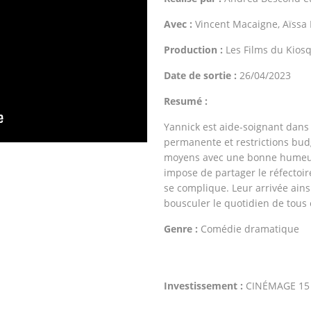
Avec :
Vincent Macaigne, Aïssa 
Production :
Les Films du Kios
Date de sortie :
26/04/2023
Resumé :
Yannick est aide-soignant dans
permanente et restrictions budg
moyens avec une bonne humeur 
impose de partager le réfectoire
se complique. Leur arrivée ains
bousculer le quotidien de tous 
Genre :
Comédie dramatique
Investissement :
CINÉMAGE 15