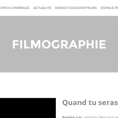
SOFICA CINÉMAGE
ACTUALITÉ
ESPACE SOUSCRIPTEURS
ESPACE P
FILMOGRAPHIE
Quand tu seras
Réalisé par :
Andréa Bescond et