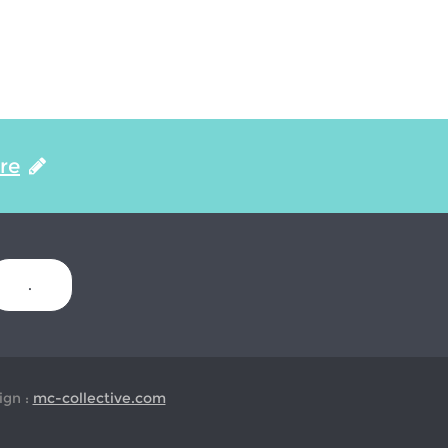
ire
.
gn :
mc-collective.com