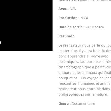
Avec :
N/A
Production :
MC4
Date de sortie :
24/01/2024
Resumé :
Le réalisateur nous parle du l
inattendue. Il y aura bientôt de
donc apprendre à »vivre avec l
polémiques, l’auteur nous amè
cinématographique à percevoir
entoure et les animaux qui l’hab
bouquetins… Un voyage de Jean
rencontres, humaines et animale
réalisateur nous entraîne dans 
philosophiques sur la nature.
Genre :
Documentaire