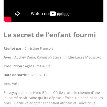
Le secret de l’enfant fourmi
Réalisé par :
Christine François
Avec :
Audrey Dana, Robinson Stévenin, Elie-Lucas Moussoko
Production :
Agat Films & Cie
Date de sortie :
02/05/2012
Resumé :
En voyage dans le Nord Bénin, Cécile croise le chemin d’une
jeune mère africaine qui lui dépose, affolée, un bébé dans les
bras… Cécile va adopter cet enfant africain et Lancelot va