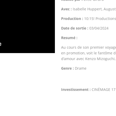
Avec :
Isabelle Huppert, August
Production :
10:15! Production
Date de sortie :
03/04/2024
Resumé :
Au cours de son premier voyage 
en promotion, voit le fantôme de
d’amour avec Kenzo Mizoguchi,
Genre :
Drame
Investissement :
CINÉMAGE 17