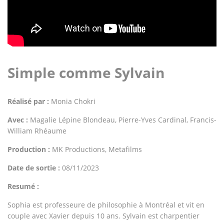
Simple comme Sylvain
Réalisé par :
Monia Chokri
Avec :
Magalie Lépine Blondeau, Pierre-Yves Cardinal, Francis-
William Rhéaume
Production :
MK Productions, Metafilms
Date de sortie :
08/11/2023
Resumé :
Sophia est professeure de philosophie à Montréal et vit en
couple avec Xavier depuis 10 ans. Sylvain est charpentier