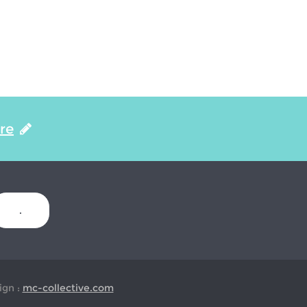
ire
.
gn :
mc-collective.com