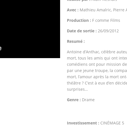
Avec :
Mathieu Amalric, Pierre 
Production :
F comme Films
Date de sortie :
26/09/2012
Resumé :
Antoine d’Anthac, célèbre aute
mort, tous les amis qui ont inte
comédiens ont pour mission de 
par une jeune troupe, la compag
mort, l’amour après la mort ont
théâtre ? C’est à eux d’en décid
surprises…
Genre :
Drame
Investissement :
CINÉMAGE 5