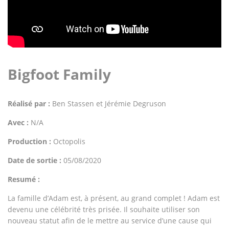
Bigfoot Family
Réalisé par :
Ben Stassen et Jérémie Degruson
Avec :
N/A
Production :
Octopolis
Date de sortie :
05/08/2020
Resumé :
La famille d’Adam est, à présent, au grand complet ! Adam est
devenu une célébrité très prisée. Il souhaite utiliser son
nouveau statut afin de le mettre au service d’une cause qui