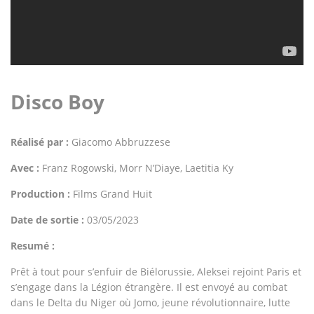
Disco Boy
Réalisé par :
Giacomo Abbruzzese
Avec :
Franz Rogowski, Morr N’Diaye, Laetitia Ky
Production :
Films Grand Huit
Date de sortie :
03/05/2023
Resumé :
Prêt à tout pour s’enfuir de Biélorussie, Aleksei rejoint Paris et
s’engage dans la Légion étrangère. Il est envoyé au combat
dans le Delta du Niger où Jomo, jeune révolutionnaire, lutte