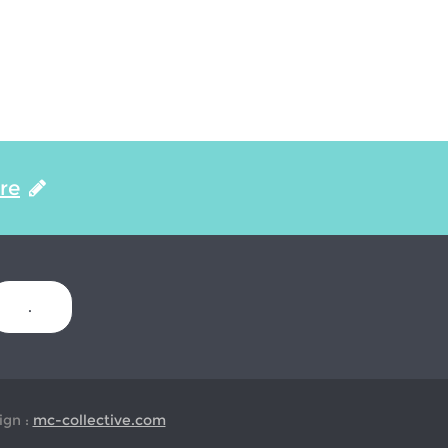
ire
.
gn :
mc-collective.com