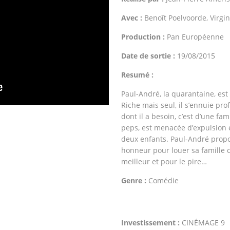
Avec :
Benoît Poelvoorde, Virgin
Production :
Pan Européenne
Date de sortie :
19/08/2015
Resumé :
Paul-André, la quarantaine, est
Riche mais seul, il s’ennuie pr
dont il a besoin, c’est d’une fam
peps, est menacée d’expulsion 
deux enfants. Paul-André propos
honneur pour louer sa famille c
meilleur et pour le pire…
Genre :
Comédie
Investissement :
CINÉMAGE 9