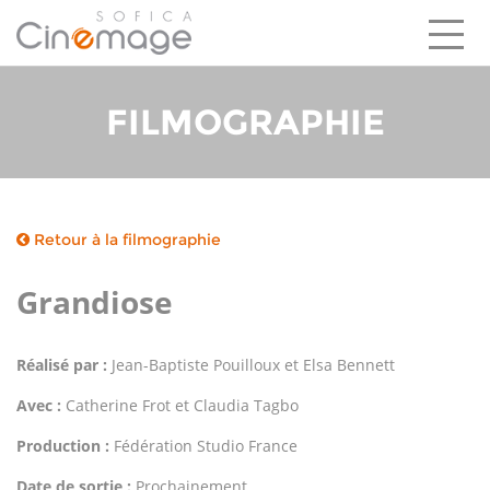
FILMOGRAPHIE
LEADER DU MARCHÉ
UN DISPOSITIF ATTRACTIF
CINÉMAGE EN BREF
INVESTISSEMENTS
EQUIPE
Retour à la filmographie
Grandiose
Réalisé par :
Jean-Baptiste Pouilloux et Elsa Bennett
Avec :
Catherine Frot et Claudia Tagbo
Production :
Fédération Studio France
Date de sortie :
Prochainement