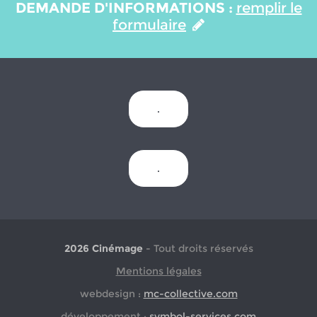
DEMANDE D'INFORMATIONS :
remplir le
formulaire
.
.
2026 Cinémage
- Tout droits réservés
Mentions légales
webdesign :
mc-collective.com
développement :
symbol-services.com