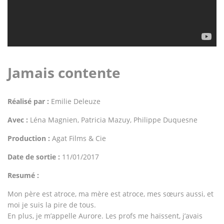
Jamais contente
Réalisé par :
Emilie Deleuze
Avec :
Léna Magnien, Patricia Mazuy, Philippe Duquesne
Production :
Agat Films & Cie
Date de sortie :
11/01/2017
Resumé :
Mon père est atroce, ma mère est atroce, mes sœurs aussi, et
moi je suis la pire de tous.
En plus, je m’appelle Aurore. Les profs me haïssent, j’avais