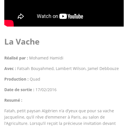
La Vache
Réalisé par :
Mohamed Hamidi
Avec :
Fatsah Bouyahmed, Lambert Wilson, Jamel Debbouze
Production :
Quad
Date de sortie :
17/02/2016
Resumé :
Fatah, petit paysan Algérien n’a d’yeux que pour sa vache
Jacqueline, qu’il rêve d’emmener à Paris, au salon de
l’Agriculture. Lorsqu’il reçoit la précieuse invitation devant