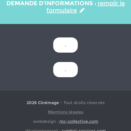
DEMANDE D'INFORMATIONS :
remplir le
formulaire
.
.
2026 Cinémage
- Tout droits réservés
Mentions légales
webdesign :
mc-collective.com
développement :
symbol-services.com