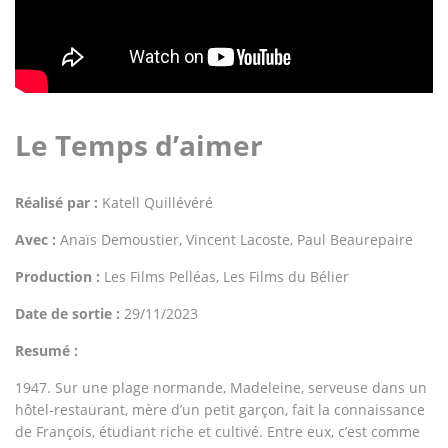
Le Temps d’aimer
Réalisé par :
Katell Quillévéré
Avec :
Anaïs Demoustier, Vincent Lacoste, Paul Beaurepaire
Production :
Les Films Pelléas, Les Films du Bélier
Date de sortie :
29/11/2023
Resumé :
1947. Sur une plage normande, Madeleine, serveuse dans un
hôtel-restaurant, mère d’un petit garçon, fait la connaissance
de François, étudiant riche et cultivé. Entre eux, c’est comme