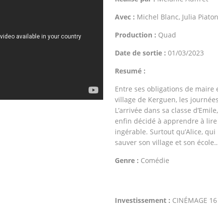
Avec :
Michel Blanc, Julia Piato
Production :
Quad
Date de sortie :
01/03/2023
Resumé :
Entre ses obligations de maire e
village de Kerguen, les journées
L’arrivée dans sa classe d’Emile
enfin décidé à apprendre à lire
ingérable. Surtout qu’Alice, qui 
sauver son village et son école
Genre :
Comédie
Investissement :
CINÉMAGE 16