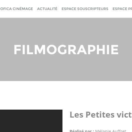
SOFICA CINÉMAGE
ACTUALITÉ
ESPACE SOUSCRIPTEURS
ESPACE P
FILMOGRAPHIE
Les Petites vic
Réalisé par :
Mélanie Auffret