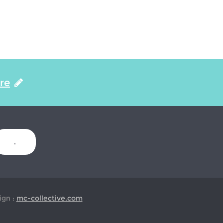
ire
.
gn :
mc-collective.com