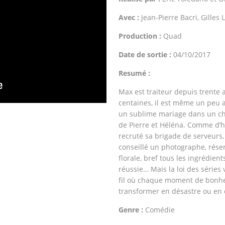
Avec :
Jean-Pierre Bacri, Gilles
Production :
Quad
Date de sortie :
04/10/2017
Resumé :
Max est traiteur depuis trente a
centaines, il est même un peu a
un sublime mariage dans un châ
de Pierre et Héléna. Comme d’ha
recruté sa brigade de serveurs, 
conseillé un photographe, réser
florale, bref tous les ingrédient
réussie… Mais la loi des séries
fil où chaque moment de bonhe
transformer en désastre ou en
Genre :
Comédie