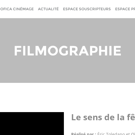
SOFICA CINÉMAGE
ACTUALITÉ
ESPACE SOUSCRIPTEURS
ESPACE P
FILMOGRAPHIE
Le sens de la f
Réalisé par :
Éric Toledano et O