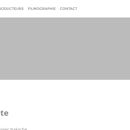
RODUCTEURS
FILMOGRAPHIE
CONTACT
ête
livier Nakache