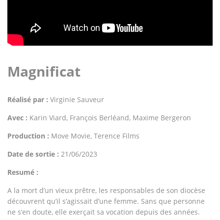
Magnificat
Réalisé par :
Virginie Sauveur
Avec :
Karin Viard, François Berléand, Maxime Bergeron
Production :
Move Movie, Terence Films
Date de sortie :
21/06/2023
Resumé :
A la mort d’un vieux prêtre, les responsables de son diocèse
découvrent qu’il s’agissait d’une femme. Sans que personne
ne s’en doute, elle exerçait sa vocation depuis des années.