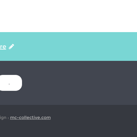
ire
.
gn :
mc-collective.com