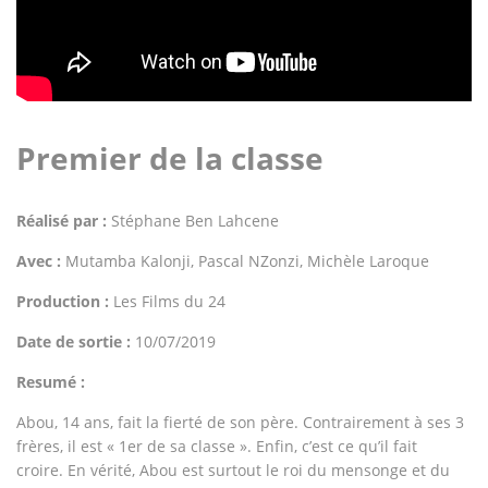
Premier de la classe
Réalisé par :
Stéphane Ben Lahcene
Avec :
Mutamba Kalonji, Pascal NZonzi, Michèle Laroque
Production :
Les Films du 24
Date de sortie :
10/07/2019
Resumé :
Abou, 14 ans, fait la fierté de son père. Contrairement à ses 3
frères, il est « 1er de sa classe ». Enfin, c’est ce qu’il fait
croire. En vérité, Abou est surtout le roi du mensonge et du