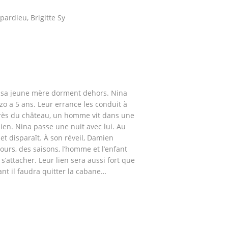
pardieu, Brigitte Sy
et sa jeune mère dorment dehors. Nina
zo a 5 ans. Leur errance les conduit à
 près du château, un homme vit dans une
ien. Nina passe une nuit avec lui. Au
 et disparaît. À son réveil, Damien
jours, des saisons, l’homme et l’enfant
 s’attacher. Leur lien sera aussi fort que
nt il faudra quitter la cabane…