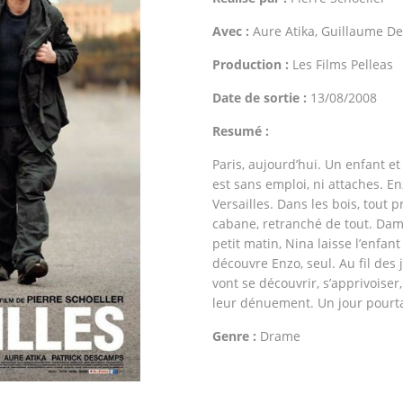
Avec :
Aure Atika, Guillaume De
Production :
Les Films Pelleas
Date de sortie :
13/08/2008
Resumé :
Paris, aujourd’hui. Un enfant 
est sans emploi, ni attaches. En
Versailles. Dans les bois, tout
cabane, retranché de tout. Dam
petit matin, Nina laisse l’enfant
découvre Enzo, seul. Au fil des 
vont se découvrir, s’apprivoiser,
leur dénuement. Un jour pourta
Genre :
Drame