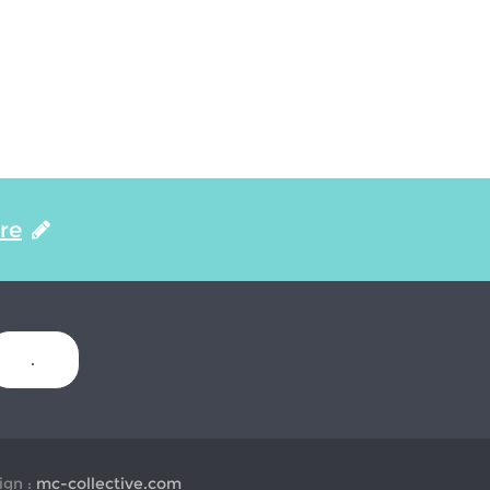
ire
.
gn :
mc-collective.com