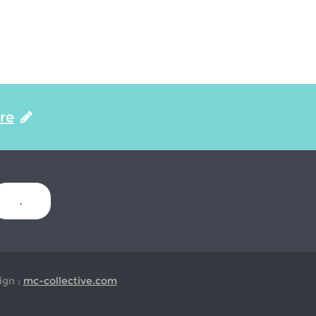
ire
.
gn :
mc-collective.com