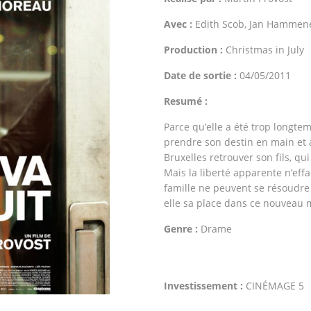
Avec :
Edith Scob, Jan Hammen
Production :
Christmas in July
Date de sortie :
04/05/2011
Resumé :
Parce qu’elle a été trop longte
prendre son destin en main et a
Bruxelles retrouver son fils, qui
Mais la liberté apparente n’effac
famille ne peuvent se résoudre s
elle sa place dans ce nouveau
Genre :
Drame
Investissement :
CINÉMAGE 5