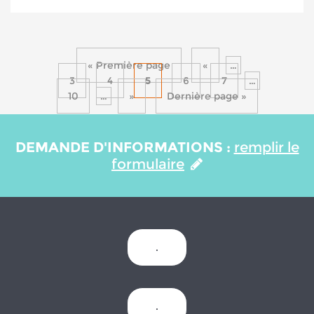
« Première page
«
…
3
4
5
6
7
…
10
…
»
Dernière page »
DEMANDE D'INFORMATIONS :
remplir le
formulaire
.
.