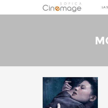
LA 
MO