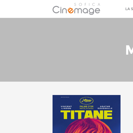
LA 
M