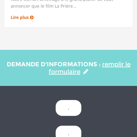
annoncer que le film La Prière...
Lire plus
DEMANDE D'INFORMATIONS :
remplir le
formulaire
.
.