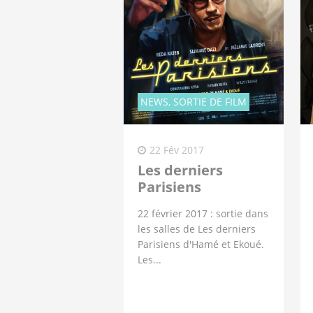
NEWS, SORTIE DE FILM
22 Fév 2017
Les derniers
Parisiens
22 février 2017 : sortie dans
les salles de Les derniers
Parisiens d'Hamé et Ekoué.
Les...