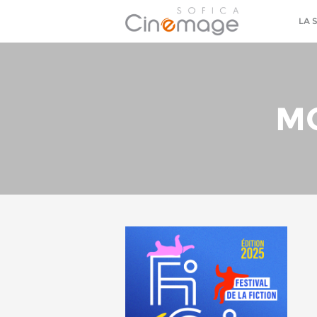
LA 
MO