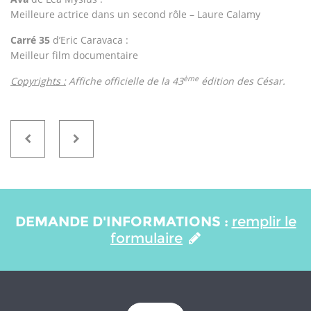
Meilleure actrice dans un second rôle – Laure Calamy
Carré 35
d’Eric Caravaca :
Meilleur film documentaire
ème
Copyrights :
Affiche officielle de la 43
édition des César.
DEMANDE D'INFORMATIONS :
remplir le
formulaire