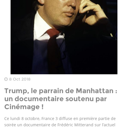
8 Oct 2018
Trump, le parrain de Manhattan :
un documentaire soutenu par
Cinémage !
Ce lundi 8 octobre, France 3 diffuse en première partie de
soirée un documentaire de Frédéric Mitterand sur l’actuel