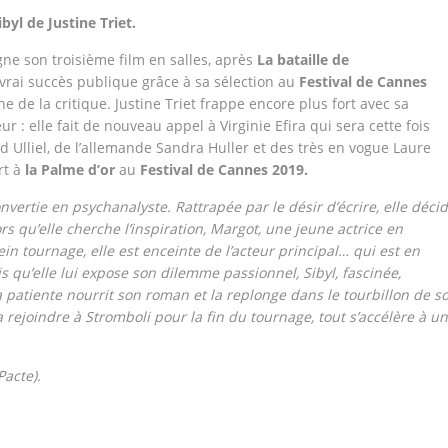
ibyl de Justine Triet.
signe son troisième film en salles, après
La bataille de
vrai succès publique grâce à sa sélection au
Festival de Cannes
ne de la critique. Justine Triet frappe encore plus fort avec sa
 : elle fait de nouveau appel à Virginie Efira qui sera cette fois
 Ulliel, de l’allemande Sandra Huller et des très en vogue Laure
t à
la Palme d’or
au
Festival de Cannes 2019.
vertie en psychanalyste. Rattrapée par le désir d’écrire, elle déci
ors qu’elle cherche l’inspiration, Margot, une jeune actrice en
lein tournage, elle est enceinte de l’acteur principal… qui est en
is qu’elle lui expose son dilemme passionnel, Sibyl, fascinée,
a patiente nourrit son roman et la replonge dans le tourbillon de s
rejoindre à Stromboli pour la fin du tournage, tout s’accélère à u
Pacte).