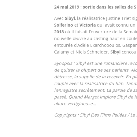
24 mai 2019 : sortie dans les salles de S
Avec
Sibyl
, la réalisatrice Justine Triet 
Solferino
et
Victoria
qui avait connu un 
2018
où il faisait l’ouverture de la Semai
nouvelle œuvre au casting haut en couleur
entourée d’Adèle Exarchopoulos, Gaspard
Calamy et Niels Schneider.
Sibyl
concour
Synopsis : Sibyl est une romancière recon
de quitter la plupart de ses patients. Al
détresse, la supplie de la recevoir. En p
couple avec la réalisatrice du film. Tand
l’enregistre secrètement. La parole de s
passé. Quand Margot implore Sibyl de la 
allure vertigineuse…
Copyrights :
Sibyl (Les Films Pelléas / Le 